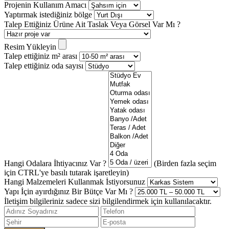
Projenin Kullanım Amacı
Yaptırmak istediğiniz bölge
Talep Ettiğiniz Ürüne Ait Taslak Veya Görsel Var Mı ?
Resim Yükleyin
Talep ettiğiniz m² arası
Talep ettiğiniz oda sayısı
Hangi Odalara İhtiyacınız Var ?
(Birden fazla seçim
için CTRL'ye basılı tutarak işaretleyin)
Hangi Malzemeleri Kullanmak İstiyorsunuz
Yapı İçin ayırdığınız Bir Bütçe Var Mı ?
İletişim bilgileriniz sadece sizi bilgilendirmek için kullanılacaktır.