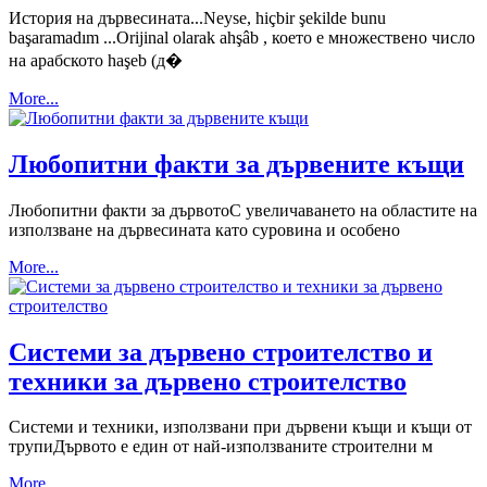
История на дървесината...Neyse, hiçbir şekilde bunu
başaramadım ...Orijinal olarak ahşâb , което е множествено число
на арабското haşeb (д�
More...
Любопитни факти за дървените къщи
Любопитни факти за дървотоС увеличаването на областите на
използване на дървесината като суровина и особено
More...
Системи за дървено строителство и
техники за дървено строителство
Системи и техники, използвани при дървени къщи и къщи от
трупиДървото е един от най-използваните строителни м
More...