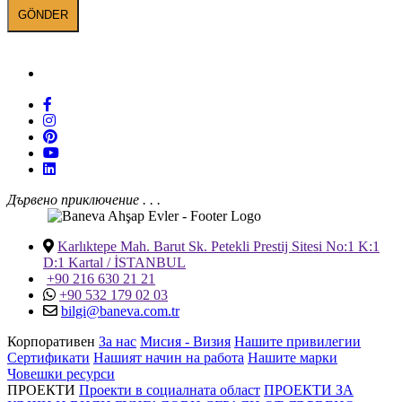
БАНЕВА в социалните мрежи
Дървено приключение . . .
Karlıktepe Mah. Barut Sk. Petekli Prestij Sitesi No:1 K:1
D:1 Kartal / İSTANBUL
+90 216 630 21 21
+90 532 179 02 03
bilgi@baneva.com.tr
Корпоративен
За нас
Мисия - Визия
Нашите привилегии
Сертификати
Нашият начин на работа
Нашите марки
Човешки ресурси
ПРОЕКТИ
Проекти в социалната област
ПРОЕКТИ ЗА