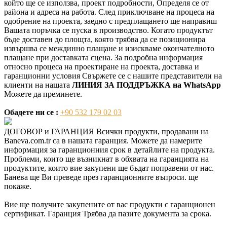
който ще се използва, проект подробности, Определя се от
района и адреса на работа. След приключване на процеса на
одобрение на проекта, заедно с предплащането ще направиш
Вашата поръчка се пуска в производство. Когато продуктът
бъде доставен до площта, която трябва да се позиционира
извършва се междинно плащане и изискваме окончателното
плащане при доставката сцена. За подробна информация
относно процеса на проектиране на проекта, доставка и
гаранционни условия Свържете се с нашите представители на
клиенти на нашата
ЛИНИЯ ЗА ПОДДРЪЖКА на WhatsApp
Можете да преминете.
Обадете ни се :
+90 532 179 02 03
ДОГОВОР и ГАРАНЦИЯ
Всички продукти, продавани на
Baneva.com.tr са в нашата гаранция. Можете да намерите
информация за гаранционния срок в детайлите на продукта.
Проблеми, които ще възникнат в обхвата на гаранцията на
продуктите, които вие закупени ще бъдат поправени от нас.
Банева ще Ви преведе през гаранционните въпроси. ще
покаже.
Вие ще получите закупените от вас продукти с гаранционен
сертификат. Гаранция Трябва да пазите документа за срока.