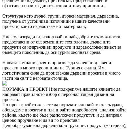
срещнем по надежден, приятелски, професионален и
ефективен начин. един от основните му принципи.
Структура като дърво, трупи, дървен материал, дървесина,
получена от устойчиви източници нашите качествени
проекти, които изработваме от материали;
Ние сме изградили, използвайки най-добрите възможности,
предоставени от съвременните технологии. дървените
продукти са издръжливи продукти и здравословен живот за
бъдещето поколения. да осигурим околната среда.
Нашата компания, която произвежда успешни дървени
проекти в много провинции на Турция е силна. Има
логистичната сила да произвежда дървени проекти в много
части на свят с неговата столица.
ПОРЪЧКА и ПРОЕКТ
Ние подкрепяме нашите клиенти да
направят правилното избор с персонализиран дизайн на
проекта.
По проект, който желаете да поръчате или който сте създали,
обсъждаме проектът и планирайте подробности, анализирайте
района, където ще бъде разположен продуктът, и да направя
ценово проучване и да ви го представя.
Ценообразуване на дървени конструкции; продукт (материал),