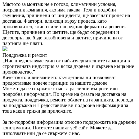
Мястото за монтаж не е готово, климатични условия,
посредник компания, ако има такава. Тези и подобни
смущения, причинени от инцидента, ще засегнат процес на
доставка. Фактори, влияещи върху процеса, като
производител, клиент или посредник фирмата са решени.
Щетите, причинени от щетите, ще бъдат определени и
договорът ще бъде възобновена и щетите, причинени от
партията ще плати.
Поддръжка и ремонт
„Ние предоставяме един от най-изчерпателните гаранции в
строителната индустрия за всяка дървена и дървена къща ние
производство.”
Качеството и вниманието към детайла ни позволяват
предоставяме повече гаранции за нашите домове.
Можете да се свържете с нас за различни въпроси или
подробна информация. По време на фазата на доставка на
продукта, поддръжка, ремонт, обхват на гаранцията, периоди
на поддръжка и Предоставяме ви подробна информация за
това какви грижи да приложите.
За по-подробна информация относно поддръжката на дървени
конструкции, Посетете нашият уеб сайт. Можете да
използвате или да се свържете с нас.