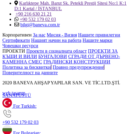
Karlıktepe Mah. Barut Sk. Petekli Prestij Sitesi No:1 K:1
D:1 Kartal / İSTANBUL
+90 216 630 21 21
+90 532 179 02 03
bilgi@baneva.com.tr
Корпоративен
За нас
Мисия - Визия
Нашите привилегии
Сертификати
Нашият начин на работа
Нашите марки
Човешки ресурси
ПРОЕКТИ
Проекти в социалната област
ПРОЕКТИ ЗА
КЪЩИ И ВИЛИ
БУНГАЛОВИ
СГРАДИ ОТ ДЪРВЕНО-
КАМЕННА СМЕС
ГРАДИНСКИ КОНСТРУКЦИИ
Политика за бисквитки
Правно предупреждение
Поверителност на данните
2020 BANEVA AHŞAP YAPILAR SAN. VE TİC.LTD.ŞTİ.
web tasarım
SANAT
ÜSTÜ
For Turkish:
+90 532 179 02 03
For Bulgarian: