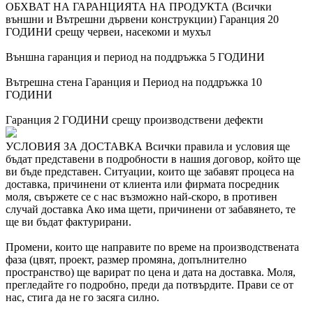
ОБХВАТ НА ГАРАНЦИЯТА НА ПРОДУКТА (Всички
външни и Вътрешни дървени конструкции)
Гаранция 20
ГОДИНИ срещу червеи, насекоми и мухъл
Външна гаранция и период на поддръжка 5 ГОДИНИ
Вътрешна стена Гаранция и Период на поддръжка 10
ГОДИНИ
Гаранция 2 ГОДИНИ срещу производствени дефекти
УСЛОВИЯ ЗА ДОСТАВКА
Всички правила и условия ще
бъдат представени в подробности в нашия договор, който ще
ви бъде представен.
Ситуации, които ще забавят процеса на
доставка, причинени от клиента или фирмата посредник
моля, свържете се с нас възможно най-скоро, в противен
случай доставка Ако има щети, причинени от забавянето, те
ще ви бъдат фактурирани.
Промени, които ще направите по време на производствената
фаза (цвят, проект, размер промяна, допълнително
пространство) ще варират по цена и дата на доставка. Моля,
прегледайте го подробно, преди да потвърдите. Прави се от
нас, стига да не го засяга силно.