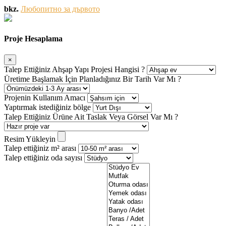
bkz.
Любопитно за дървото
Proje Hesaplama
×
Talep Ettiğiniz Ahşap Yapı Projesi Hangisi ?
Üretime Başlamak İçin Planladığınız Bir Tarih Var Mı ?
Projenin Kullanım Amacı
Yaptırmak istediğiniz bölge
Talep Ettiğiniz Ürüne Ait Taslak Veya Görsel Var Mı ?
Resim Yükleyin
Talep ettiğiniz m² arası
Talep ettiğiniz oda sayısı