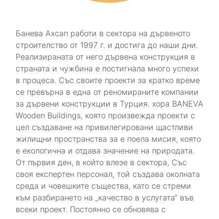
Банева Ахсап работи в сектора на дървеното
строителство от 1997 г. и достига до наши дни.
Реализираната от него дървена конструкция в
страната и чужбина е постигнала много успехи
в процеса. Със своите проекти за кратко време
се превърна в една от реномираните компании
за дървени конструкции в Турция. хора BANEVA
Wooden Buildings, която произвежда проекти с
цел създаване на привилегировани щастливи
жилищни пространства за е поела мисия, която
е екологична и отдава значение на природата.
От първия ден, в който влезе в сектора, Със
своя експертен персонал, той създава околната
среда и човешките същества, като се стреми
към разбирането на „качество в услугата“ във
всеки проект. Постоянно се обновява с