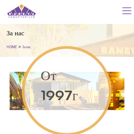
У ДОМА
За нас
ПРОЕКТИ
>
HOME
За нас
ДЪРВЕНА АКАДЕМИЯ
От
БЛОГ
ЧЗВ
1997г
НАШИТЕ УСЛУГИ
КОРПОРАТИВЕН
КОНТАКТ