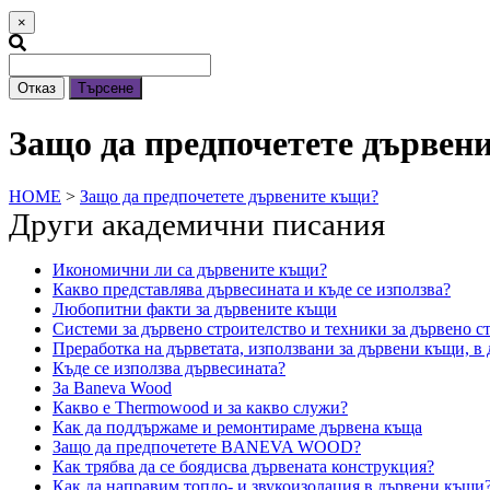
×
Отказ
Търсене
Защо да предпочетете дървен
HOME
>
Защо да предпочетете дървените къщи?
Други академични писания
Икономични ли са дървените къщи?
Какво представлява дървесината и къде се използва?
Любопитни факти за дървените къщи
Системи за дървено строителство и техники за дървено с
Преработка на дърветата, използвани за дървени къщи, в
Къде се използва дървесината?
За Baneva Wood
Какво е Thermowood и за какво служи?
Как да поддържаме и ремонтираме дървена къща
Защо да предпочетете BANEVA WOOD?
Как трябва да се боядисва дървената конструкция?
Как да направим топло- и звукоизолация в дървени къщи