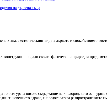
водство на дървена къща
ена къща, е естетическият вид на дървото и спокойствието, което
е конструкции поради своите физически и природни предимства,
а то осигурява високо съдържание на кислород, като осигурява 
редни за човешкото здраве, и предотвратява разпространението им