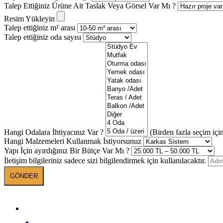
Talep Ettiğiniz Ürüne Ait Taslak Veya Görsel Var Mı ?
Resim Yükleyin
Talep ettiğiniz m² arası
Talep ettiğiniz oda sayısı
Hangi Odalara İhtiyacınız Var ?
(Birden fazla seçim için
Hangi Malzemeleri Kullanmak İstiyorsunuz
Yapı İçin ayırdığınız Bir Bütçe Var Mı ?
İletişim bilgileriniz sadece sizi bilgilendirmek için kullanılacaktır.
БАНЕВА в социалните мрежи