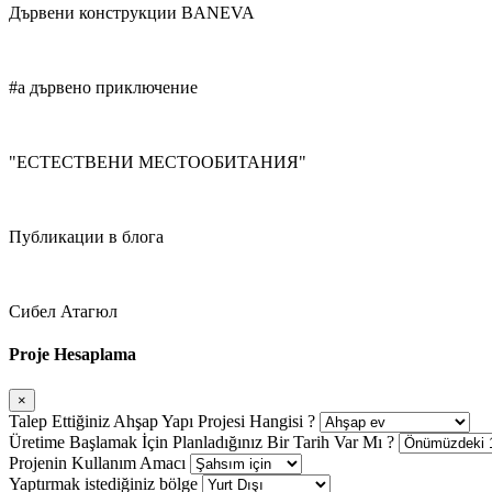
Дървени конструкции BANEVA
#а дървено приключение
"ЕСТЕСТВЕНИ МЕСТООБИТАНИЯ"
Публикации в блога
Сибел Атагюл
Proje Hesaplama
×
Talep Ettiğiniz Ahşap Yapı Projesi Hangisi ?
Üretime Başlamak İçin Planladığınız Bir Tarih Var Mı ?
Projenin Kullanım Amacı
Yaptırmak istediğiniz bölge