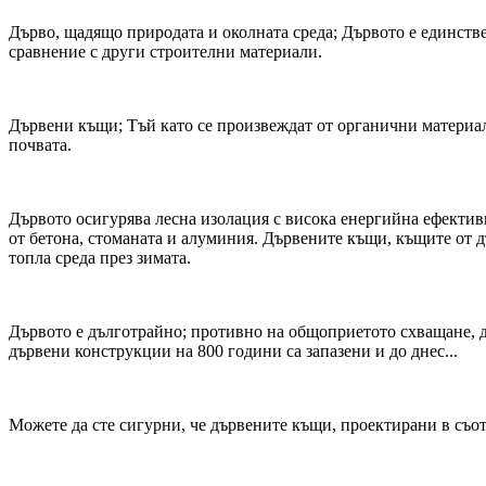
Дърво, щадящо природата и околната среда; Дървото е единстве
сравнение с други строителни материали.
Дървени къщи; Тъй като се произвеждат от органични материали
почвата.
Дървото осигурява лесна изолация с висока енергийна ефектив
от бетона, стоманата и алуминия. Дървените къщи, къщите от д
топла среда през зимата.
Дървото е дълготрайно; противно на общоприетото схващане, д
дървени конструкции на 800 години са запазени и до днес...
Можете да сте сигурни, че дървените къщи, проектирани в съо