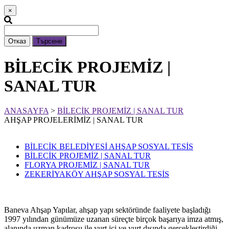
×
Отказ
Търсене
BİLECİK PROJEMİZ |
SANAL TUR
ANASAYFA
>
BİLECİK PROJEMİZ | SANAL TUR
AHŞAP PROJELERİMİZ | SANAL TUR
BİLECİK BELEDİYESİ AHŞAP SOSYAL TESİS
BİLECİK PROJEMİZ | SANAL TUR
FLORYA PROJEMİZ | SANAL TUR
ZEKERİYAKÖY AHŞAP SOSYAL TESİS
Baneva Ahşap Yapılar, ahşap yapı sektöründe faaliyete başladığı
1997 yılından günümüze uzanan süreçte birçok başarıya imza atmış,
alanında uzman kadrosu ile yurt içi ve yurt dışında gerçekleştirdiği