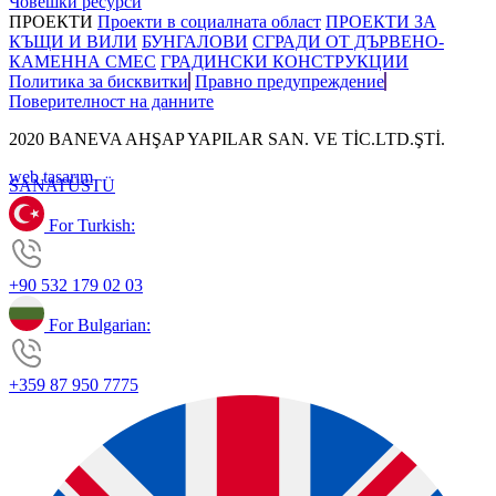
Човешки ресурси
ПРОЕКТИ
Проекти в социалната област
ПРОЕКТИ ЗА
КЪЩИ И ВИЛИ
БУНГАЛОВИ
СГРАДИ ОТ ДЪРВЕНО-
КАМЕННА СМЕС
ГРАДИНСКИ КОНСТРУКЦИИ
Политика за бисквитки
Правно предупреждение
Поверителност на данните
2020 BANEVA AHŞAP YAPILAR SAN. VE TİC.LTD.ŞTİ.
web tasarım
SANAT
ÜSTÜ
For Turkish:
+90 532 179 02 03
For Bulgarian:
+359 87 950 7775