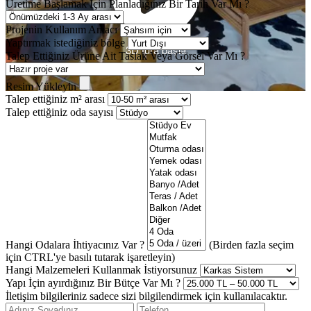
Üretime Başlamak İçin Planladığınız Bir Tarih Var Mı ?
Projenin Kullanım Amacı
Yaptırmak istediğiniz bölge
Talep Ettiğiniz Ürüne Ait Taslak Veya Görsel Var Mı ?
Resim Yükleyin
Talep ettiğiniz m² arası
Talep ettiğiniz oda sayısı
Hangi Odalara İhtiyacınız Var ?
(Birden fazla seçim
için CTRL'ye basılı tutarak işaretleyin)
Hangi Malzemeleri Kullanmak İstiyorsunuz
Yapı İçin ayırdığınız Bir Bütçe Var Mı ?
İletişim bilgileriniz sadece sizi bilgilendirmek için kullanılacaktır.