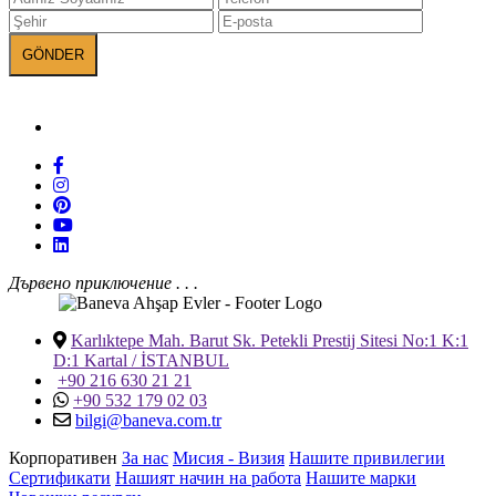
БАНЕВА в социалните мрежи
Дървено приключение . . .
Karlıktepe Mah. Barut Sk. Petekli Prestij Sitesi No:1 K:1
D:1 Kartal / İSTANBUL
+90 216 630 21 21
+90 532 179 02 03
bilgi@baneva.com.tr
Корпоративен
За нас
Мисия - Визия
Нашите привилегии
Сертификати
Нашият начин на работа
Нашите марки