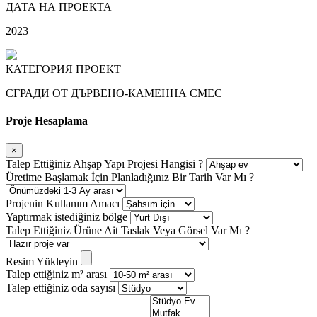
ДАТА НА ПРОЕКТА
2023
КАТЕГОРИЯ ПРОЕКТ
СГРАДИ ОТ ДЪРВЕНО-КАМЕННА СМЕС
Proje Hesaplama
×
Talep Ettiğiniz Ahşap Yapı Projesi Hangisi ?
Üretime Başlamak İçin Planladığınız Bir Tarih Var Mı ?
Projenin Kullanım Amacı
Yaptırmak istediğiniz bölge
Talep Ettiğiniz Ürüne Ait Taslak Veya Görsel Var Mı ?
Resim Yükleyin
Talep ettiğiniz m² arası
Talep ettiğiniz oda sayısı