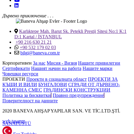
Дървено приключение . . .
Karlıktepe Mah. Barut Sk. Petekli Prestij Sitesi No:1 K:1
D:1 Kartal / İSTANBUL
+90 216 630 21 21
+90 532 179 02 03
bilgi@baneva.com.tr
Корпоративен
За нас
Мисия - Визия
Нашите привилегии
Сертификати
Нашият начин на работа
Нашите марки
Човешки ресурси
ПРОЕКТИ
Проекти в социалната област
ПРОЕКТИ ЗА
КЪЩИ И ВИЛИ
БУНГАЛОВИ
СГРАДИ ОТ ДЪРВЕНО-
КАМЕННА СМЕС
ГРАДИНСКИ КОНСТРУКЦИИ
Политика за бисквитки
Правно предупреждение
Поверителност на данните
2020 BANEVA AHŞAP YAPILAR SAN. VE TİC.LTD.ŞTİ.
web tasarım
SANAT
ÜSTÜ