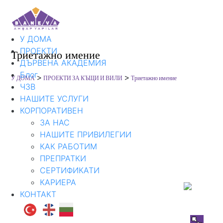
У ДОМА
ПРОЕКТИ
Триетажно имение
ДЪРВЕНА АКАДЕМИЯ
Блог
>
>
У ДОМА
ПРОЕКТИ ЗА КЪЩИ И ВИЛИ
Триетажно имение
ЧЗВ
НАШИТЕ УСЛУГИ
КОРПОРАТИВЕН
ЗА НАС
НАШИТЕ ПРИВИЛЕГИИ
КАК РАБОТИМ
ПРЕПРАТКИ
СЕРТИФИКАТИ
КАРИЕРА
КОНТАКТ