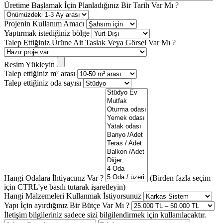
Üretime Başlamak İçin Planladığınız Bir Tarih Var Mı ?
Projenin Kullanım Amacı
Yaptırmak istediğiniz bölge
Talep Ettiğiniz Ürüne Ait Taslak Veya Görsel Var Mı ?
Resim Yükleyin
Talep ettiğiniz m² arası
Talep ettiğiniz oda sayısı
Hangi Odalara İhtiyacınız Var ?
(Birden fazla seçim
için CTRL'ye basılı tutarak işaretleyin)
Hangi Malzemeleri Kullanmak İstiyorsunuz
Yapı İçin ayırdığınız Bir Bütçe Var Mı ?
İletişim bilgileriniz sadece sizi bilgilendirmek için kullanılacaktır.