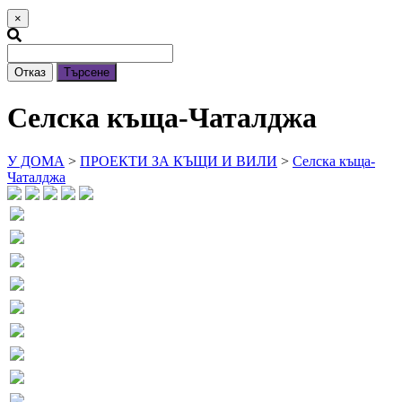
×
Отказ
Търсене
Селска къща-Чаталджа
У ДОМА
>
ПРОЕКТИ ЗА КЪЩИ И ВИЛИ
>
Селска къща-
Чаталджа