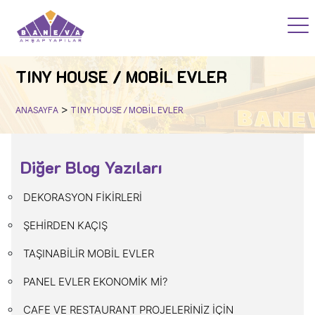
ANASAYFA
TINY HOUSE / MOBİL EVLER
PROJELERİMİZ
>
ANASAYFA
TINY HOUSE / MOBİL EVLER
AKADEMİ
Diğer Blog Yazıları
BLOG
DEKORASYON FİKİRLERİ
SSS
ŞEHİRDEN KAÇIŞ
HİZMETLERİMİZ
TAŞINABİLİR MOBİL EVLER
KURUMSAL
PANEL EVLER EKONOMİK Mİ?
İLETİŞİM
CAFE VE RESTAURANT PROJELERİNİZ İÇİN