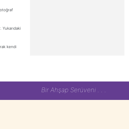
fotoğraf
. Yukarıdaki
arak kendi
Bir Ahşap Serüveni . . .