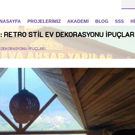
NASAYFA
PROJELERİMİZ
AKADEMİ
BLOG
SSS
H
: RETRO STİL EV DEKORASYONU İPUÇLAR
EV DEKORASYONU İPUÇLARI