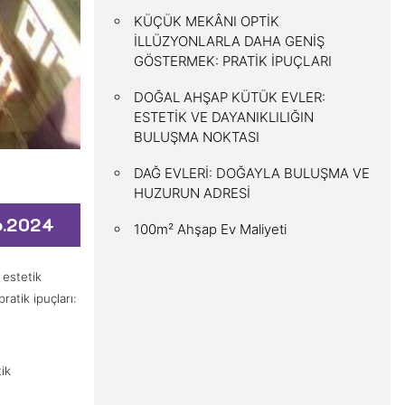
KÜÇÜK MEKÂNI OPTİK
İLLÜZYONLARLA DAHA GENİŞ
GÖSTERMEK: PRATİK İPUÇLARI
DOĞAL AHŞAP KÜTÜK EVLER:
ESTETİK VE DAYANIKLILIĞIN
BULUŞMA NOKTASI
DAĞ EVLERİ: DOĞAYLA BULUŞMA VE
HUZURUN ADRESİ
6.2024
100m² Ahşap Ev Maliyeti
 estetik
atik ipuçları:
tik