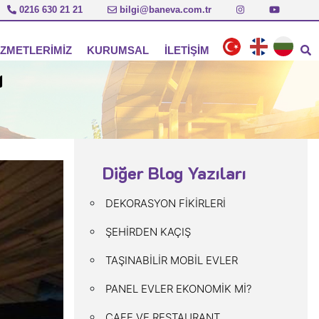
0216 630 21 21
bilgi@baneva.com.tr
İZMETLERİMİZ
KURUMSAL
İLETİŞİM
I
BANEVA
AYRICALIKLARIMIZ
ÇALIŞMA ŞEKLİMİZ
Diğer Blog Yazıları
REFERANSLAR
DEKORASYON FİKİRLERİ
ŞEHİRDEN KAÇIŞ
SERTİFİKALAR
TAŞINABİLİR MOBİL EVLER
KARİYER
PANEL EVLER EKONOMİK Mİ?
CAFE VE RESTAURANT