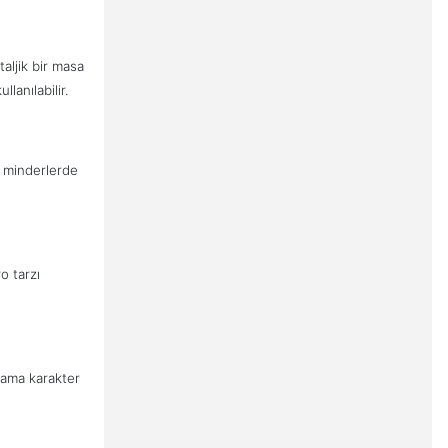
aljik bir masa
llanılabilir.
a minderlerde
o tarzı
rtama karakter