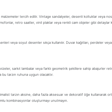
 malzemeler tercih edilir. Vintage sandalyeler, desenli koltuklar veya nost
ofonlar, retro saatler, vinil plaklar veya renkli cam objeler gibi detaylar ku
nleri veya soyut desenler sıkça kullanılır. Duvar kağıtları, perdeler vey
izeler, sarkıt lambalar veya farklı geometrik şekillere sahip abajurler retr
a bu tarzın ruhuna uygun olacaktır.
nimalist tarzın aksine, daha fazla aksesuar ve dekoratif öğe kullanarak o
uyumlu kombinasyonlar oluşturmayı unutmayın.