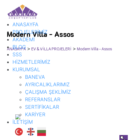
ANASAYFA
PROJELERİMİZ
Modern Villa - Assos
AKADEMİ
BLOG
>
>
ANASAYFA
EV & VİLLA PROJELERİ
Modern Villa - Assos
SSS
HİZMETLERİMİZ
KURUMSAL
BANEVA
AYRICALIKLARIMIZ
ÇALIŞMA ŞEKLİMİZ
REFERANSLAR
SERTİFİKALAR
KARİYER
İLETİŞİM