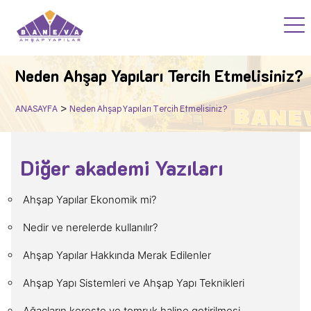
ANASAYFA
Neden Ahşap Yapıları Tercih Etmelisiniz?
PROJELERİMİZ
>
ANASAYFA
Neden Ahşap Yapıları Tercih Etmelisiniz?
AKADEMİ
Diğer akademi Yazıları
BLOG
Ahşap Yapılar Ekonomik mi?
SSS
Nedir ve nerelerde kullanılır?
HİZMETLERİMİZ
Ahşap Yapılar Hakkında Merak Edilenler
KURUMSAL
Ahşap Yapı Sistemleri ve Ahşap Yapı Teknikleri
İLETİŞİM
Ağaçların kereste ve tomruk haline getirilmesi