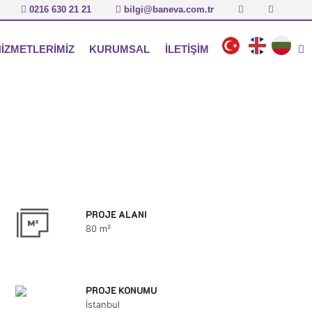
0216 630 21 21
bilgi@baneva.com.tr
İZMETLERİMİZ
KURUMSAL
İLETİŞİM
BANEVA
AYRICALIKLARIMIZ
ÇALIŞMA ŞEKLİMİZ
REFERANSLAR
PROJE ALANI
80 m²
SERTİFİKALAR
KARİYER
PROJE KONUMU
İstanbul