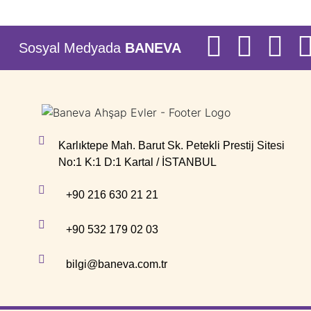
Sosyal Medyada
BANEVA
Karlıktepe Mah. Barut Sk. Petekli Prestij Sitesi
No:1 K:1 D:1 Kartal / İSTANBUL
+90 216 630 21 21
+90 532 179 02 03
bilgi@baneva.com.tr