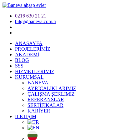
0216 630 21 21
bilgi@baneva.com.tr
ANASAYFA
PROJELERİMİZ
AKADEMİ
BLOG
SSS
HİZMETLERİMİZ
KURUMSAL
BANEVA
AYRICALIKLARIMIZ
ÇALIŞMA ŞEKLİMİZ
REFERANSLAR
SERTİFİKALAR
KARİYER
İLETİŞİM