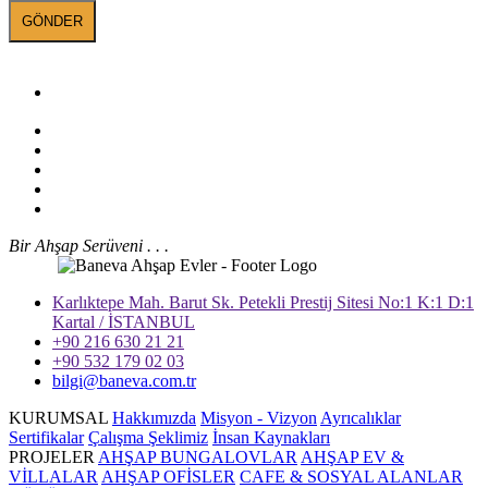
Sosyal Medyada
BANEVA
Bir Ahşap Serüveni . . .
Karlıktepe Mah. Barut Sk. Petekli Prestij Sitesi No:1 K:1 D:1
Kartal / İSTANBUL
+90 216 630 21 21
+90 532 179 02 03
bilgi@baneva.com.tr
KURUMSAL
Hakkımızda
Misyon - Vizyon
Ayrıcalıklar
Sertifikalar
Çalışma Şeklimiz
İnsan Kaynakları
PROJELER
AHŞAP BUNGALOVLAR
AHŞAP EV &
VİLLALAR
AHŞAP OFİSLER
CAFE & SOSYAL ALANLAR