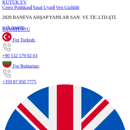
KÜTÜK EV
Çerez Politikası
Yasal Uyarı
Veri Gizliliği
2020 BANEVA AHŞAP YAPILAR SAN. VE TİC.LTD.ŞTİ.
web tasarım
SANAT
ÜSTÜ
For Turkish:
+90 532 179 02 03
For Bulgarian:
+359 87 950 7775