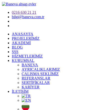
0216 630 21 21
bilgi@baneva.com.tr
ANASAYFA
PROJELERİMİZ
AKADEMİ
BLOG
SSS
HİZMETLERİMİZ
KURUMSAL
BANEVA
AYRICALIKLARIMIZ
ÇALIŞMA ŞEKLİMİZ
REFERANSLAR
SERTİFİKALAR
KARİYER
İLETİŞİM