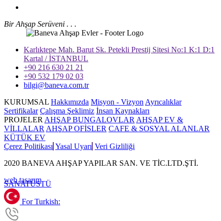
Bir Ahşap Serüveni . . .
Karlıktepe Mah. Barut Sk. Petekli Prestij Sitesi No:1 K:1 D:1
Kartal / İSTANBUL
+90 216 630 21 21
+90 532 179 02 03
bilgi@baneva.com.tr
KURUMSAL
Hakkımızda
Misyon - Vizyon
Ayrıcalıklar
Sertifikalar
Çalışma Şeklimiz
İnsan Kaynakları
PROJELER
AHŞAP BUNGALOVLAR
AHŞAP EV &
VİLLALAR
AHŞAP OFİSLER
CAFE & SOSYAL ALANLAR
KÜTÜK EV
Çerez Politikası
Yasal Uyarı
Veri Gizliliği
2020 BANEVA AHŞAP YAPILAR SAN. VE TİC.LTD.ŞTİ.
web tasarım
SANAT
ÜSTÜ
For Turkish: