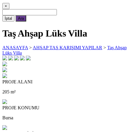
×
İptal
Ara
Taş Ahşap Lüks Villa
ANASAYFA
>
AHŞAP TAŞ KARIŞIMI YAPILAR
>
Taş Ahşap
Lüks Villa
PROJE ALANI
205 m²
PROJE KONUMU
Bursa