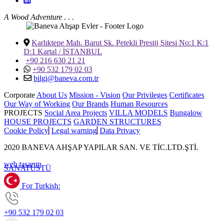
A Wood Adventure . . .
Karlıktepe Mah. Barut Sk. Petekli Prestij Sitesi No:1 K:1
D:1 Kartal / İSTANBUL
+90 216 630 21 21
+90 532 179 02 03
bilgi@baneva.com.tr
Corporate
About Us
Mission - Vision
Our Privileges
Certificates
Our Way of Working
Our Brands
Human Resources
PROJECTS
Social Area Projects
VILLA MODELS
Bungalow
HOUSE PROJECTS
GARDEN STRUCTURES
Cookie Policy
Legal warning
Data Privacy
2020 BANEVA AHŞAP YAPILAR SAN. VE TİC.LTD.ŞTİ.
web tasarım
SANAT
ÜSTÜ
For Turkish:
+90 532 179 02 03