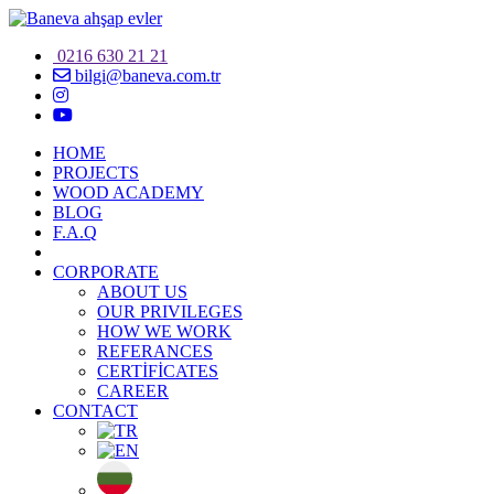
0216 630 21 21
bilgi@baneva.com.tr
HOME
PROJECTS
WOOD ACADEMY
BLOG
F.A.Q
CORPORATE
ABOUT US
OUR PRIVILEGES
HOW WE WORK
REFERANCES
CERTİFİCATES
CAREER
CONTACT